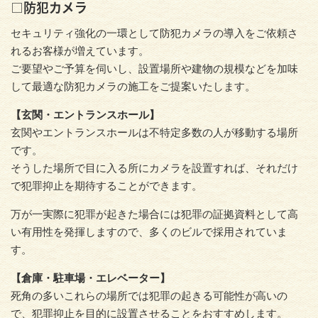
□防犯カメラ
セキュリティ強化の一環として防犯カメラの導入をご依頼さ
れるお客様が増えています。
ご要望やご予算を伺いし、設置場所や建物の規模などを加味
して最適な防犯カメラの施工をご提案いたします。
【玄関・エントランスホール】
玄関やエントランスホールは不特定多数の人が移動する場所
です。
そうした場所で目に入る所にカメラを設置すれば、それだけ
で犯罪抑止を期待することができます。
万が一実際に犯罪が起きた場合には犯罪の証拠資料として高
い有用性を発揮しますので、多くのビルで採用されていま
す。
【倉庫・駐車場・エレベーター】
死角の多いこれらの場所では犯罪の起きる可能性が高いの
で、犯罪抑止を目的に設置させることをおすすめします。