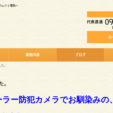
のムツミ電気へ
業務内容
ブログ
した。
た。
iソーラー防犯カメラでお馴染みの