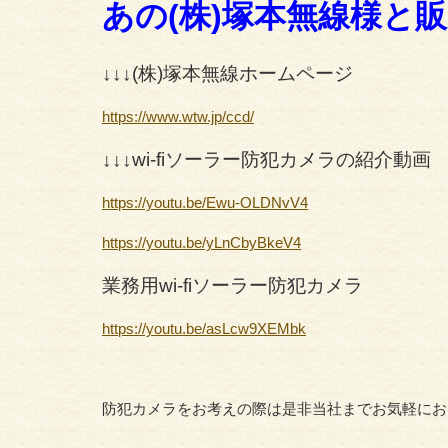
あの(株)塚本無線様と
↓↓↓(株)塚本無線ホームページ
https://www.wtw.jp/ccd/
↓↓↓wi-fiソーラー防犯カメラの紹介動画
https://youtu.be/Ewu-OLDNvV4
https://youtu.be/yLnCbyBkeV4
業務用wi-fiソーラー防犯カメラ
https://youtu.be/asLcw9XEMbk
防犯カメラをお考えの際は是非当社までお気軽にお