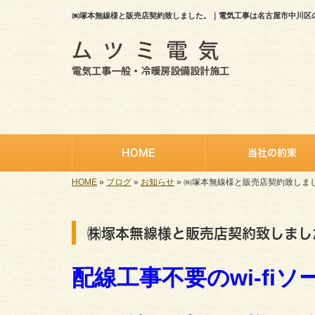
㈱塚本無線様と販売店契約致しました。｜電気工事は名古屋市中川区
HOME
当社の約束
HOME
»
ブログ
»
お知らせ
»
㈱塚本無線様と販売店契約致しま
㈱塚本無線様と販売店契約致しまし
配線工事不要のwi-f